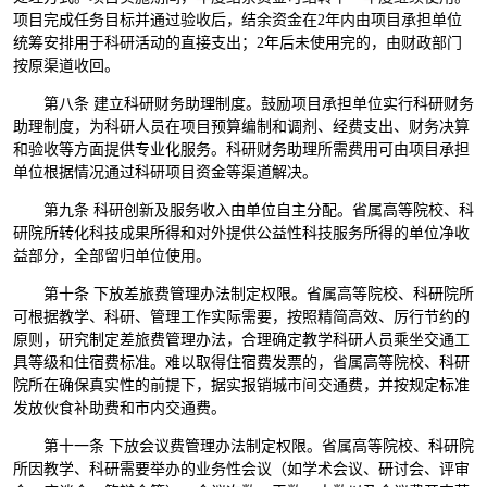
项目完成任务目标并通过验收后，结余资金在2年内由项目承担单位
统筹安排用于科研活动的直接支出；2年后未使用完的，由财政部门
按原渠道收回。
第八条 建立科研财务助理制度。鼓励项目承担单位实行科研财务
助理制度，为科研人员在项目预算编制和调剂、经费支出、财务决算
和验收等方面提供专业化服务。科研财务助理所需费用可由项目承担
单位根据情况通过科研项目资金等渠道解决。
第九条 科研创新及服务收入由单位自主分配。省属高等院校、科
研院所转化科技成果所得和对外提供公益性科技服务所得的单位净收
益部分，全部留归单位使用。
第十条 下放差旅费管理办法制定权限。省属高等院校、科研院所
可根据教学、科研、管理工作实际需要，按照精简高效、厉行节约的
原则，研究制定差旅费管理办法，合理确定教学科研人员乘坐交通工
具等级和住宿费标准。难以取得住宿费发票的，省属高等院校、科研
院所在确保真实性的前提下，据实报销城市间交通费，并按规定标准
发放伙食补助费和市内交通费。
第十一条 下放会议费管理办法制定权限。省属高等院校、科研院
所因教学、科研需要举办的业务性会议（如学术会议、研讨会、评审