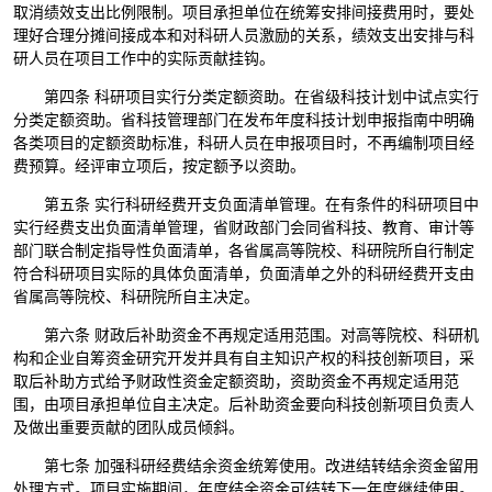
取消绩效支出比例限制。项目承担单位在统筹安排间接费用时，要处
理好合理分摊间接成本和对科研人员激励的关系，绩效支出安排与科
研人员在项目工作中的实际贡献挂钩。
第四条 科研项目实行分类定额资助。在省级科技计划中试点实行
分类定额资助。省科技管理部门在发布年度科技计划申报指南中明确
各类项目的定额资助标准，科研人员在申报项目时，不再编制项目经
费预算。经评审立项后，按定额予以资助。
第五条 实行科研经费开支负面清单管理。在有条件的科研项目中
实行经费支出负面清单管理，省财政部门会同省科技、教育、审计等
部门联合制定指导性负面清单，各省属高等院校、科研院所自行制定
符合科研项目实际的具体负面清单，负面清单之外的科研经费开支由
省属高等院校、科研院所自主决定。
第六条 财政后补助资金不再规定适用范围。对高等院校、科研机
构和企业自筹资金研究开发并具有自主知识产权的科技创新项目，采
取后补助方式给予财政性资金定额资助，资助资金不再规定适用范
围，由项目承担单位自主决定。后补助资金要向科技创新项目负责人
及做出重要贡献的团队成员倾斜。
第七条 加强科研经费结余资金统筹使用。改进结转结余资金留用
处理方式。项目实施期间，年度结余资金可结转下一年度继续使用。