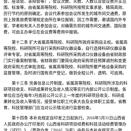
会、座谈会、答辩会等），会议次数、天数、人数以及会议费开支范
围、标准等，由省属高等院校、科研院所按照实事求是、精简高效、
厉行节约的原则确定。会议代表参加会议所发生的城市间交通费，原
则上按差旅费管理规定由所在单位报销；因工作需要，邀请国内外专
家、学者和有关人员参加会议，对确需负担的城市间交通费、国际旅
费，可由主办单位在会议费等费用中报销。
第十二条 扩大省属高等院校、科研院所政府采购自主权。省属高
等院校、科研院所可自行采购科研仪器设备，自行选择科研仪器设备
评审专家。对省属高等院校、科研院所采购进口仪器设备由省财政部
门实行备案制管理。省财政部门要简化政府采购项目预算调剂和变更
政府采购方式审批流程。省属高等院校、科研院所要严格设备采购的
监督管理，及时进行国有资产登记，做到全程公开、透明、可追溯。
第十三条 完善信息公开制度。省属高等院校、科研院所涉及的科
研项目收支、科研成果转化及收入情况等实行内部公开公示制度。各
单位应当在每年3月底前公开公示上一年度的科研项目收支、科研成
果转化及收入等情况，接受单位职工代表大会及全体职工监督。省教
育、科技管理部门应当对公示情况进行监督检查。
第十四条 本补充规定自印发之日起执行。2016年5月31日山西省
人民政府办公厅印发的《山西省科研项目经费和科技活动经费管理办
法（试行）》（晋政办发〔2016〕76号）中有与本补充规定不一致