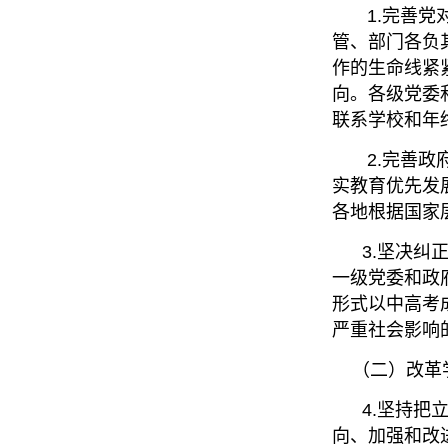
1.完善党对
管、部门各负
作的生命线紧
向。各级党委
联系学校和年
2.完善政府
实教育优先发
各地根据国家
3.坚决纠正
一级党委和政
形式以中高考
严重社会影响
（二）改革学
4.坚持把立
向、加强和改