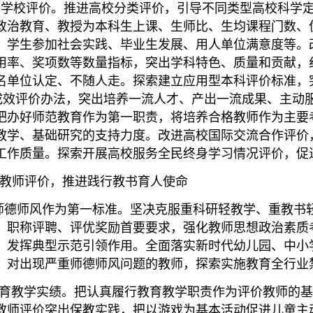
学校评价。推进高校分类评价，引导不同类型高校科学定
政治教育、教授为本科生上课、生师比、生均课程门数、
、学生参加社会实践、毕业生发展、用人单位满意度等。
用率、奖项数等数量指标，突出学科特色、质量和贡献，
名单位认定、不随人走。探索建立应用型本科评价标准，
设成效评价办法，突出培养一流人才、产出一流成果、主动
把办好师范教育作为第一职责，将培养合格教师作为主要
教学、基础研究的支持力度。改进高校国际交流合作评价
工作质量。探索开展高校服务全民终身学习情况评价，促
师评价，推进践行教书育人使命
德师风作为第一标准。坚决克服重科研轻教学、重教书
、职称评聘、评优奖励首要要求，强化教师思想政治素质
，发挥典型示范引领作用。全面落实新时代幼儿园、中小
。对出现严重师德师风问题的教师，探索实施教育全行业
育教学实绩。把认真履行教育教学职责作为评价教师的基
教师评价突出保教实践，把以游戏为基本活动促进儿童主