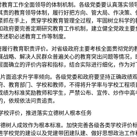
教育工作全面领导的体制机制。各级党委要认真落实领
其责的教育领导体制，履行好把方向、管大局、作决策、
紧抓在手上，贯穿学校教育管理全过程，牢固树立科学的
和政府要完善定期研究教育工作机制，建立健全党政主要
终述职必述教育工作等制度。
履行教育职责评价。对省级政府主要考核全面贯彻党的
展战略、解决人民群众普遍关心的教育突出问题等情况，
层面确立的评价内容和指标，结合实际进行细化，作为对
片面追求升学率倾向。各级党委和政府要坚持正确政绩观
府、教育部门、学校和教师，不得将升学率与学校工程项
成绩为标准奖励教师和学生，严禁公布、宣传、炒作中高考
的，依规依法问责追责。
校评价，推进落实立德树人根本任务
德树人成效作为根本标准。加快完善各级各类学校评价标
进学校党的建设以及党建带团建队建、做好思想政治工作