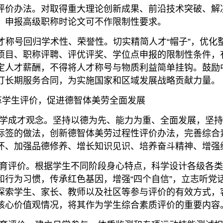
评价办法。对取得重大理论创新成果、前沿技术突破、解
，申报高级职称时论文可不作限制性要求。
才称号回归学术性、荣誉性。切实精简人才“帽子”，优化
项目、职称评聘、评优评奖、学位点申报的限制性条件，
定人才薪酬，不得将人才称号与物质利益简单挂钩。鼓励中
订长期服务合同，为实施国家和区域发展战略贡献力量。
学生评价，促进德智体美劳全面发展
学成才观念。坚持以德为先、能力为重、全面发展，坚持
标签的做法，创新德智体美劳过程性评价办法，完善综合
怀、加强品德修养、增长知识见识、培养奋斗精神、增强
育评价。根据学生不同阶段身心特点，科学设计各级各类
和行为习惯，传承红色基因，增强“四个自信”，立志听党
探索学生、家长、教师以及社区等参与评价的有效方式，
核心价值观情况，将其作为学生综合素质评价的重要内容