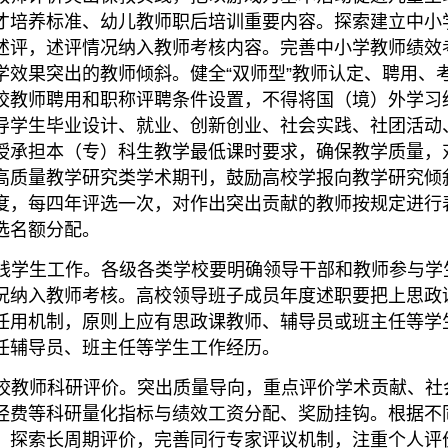
才培养标准、幼儿教师职后培训重要内容。探索建立中小
述评，述评情况纳入教师考核内容。完善中小学教师绩效
学效果突出的教师倾斜。健全“双师型”教师认定、聘用、
校教师聘用和职称评聘条件设置，不得将国（境）外学习
导学生毕业设计、就业、创新创业、社会实践、社团活动
授承担本（专）科生教学最低课时要求，确保教学质量，
高质量教学研究类学术期刊，鼓励高校学报向教学研究倾
度，每四年评选一次，对作出突出贡献的教师按规定进行
选名额分配。
线学生工作。各级各类学校要明确领导干部和教师参与学
况纳入教师考核。高校领导班子成员年度述职要把上思政
任用机制，原则上应有思政课教师、辅导员或班主任等学
任辅导员、班主任等学生工作经历。
校教师科研评价。突出质量导向，重点评价学术贡献、社
经费等科研量化指标与绩效工资分配、奖励挂钩。根据不
，探索长周期评价，完善同行专家评议机制，注重个人评