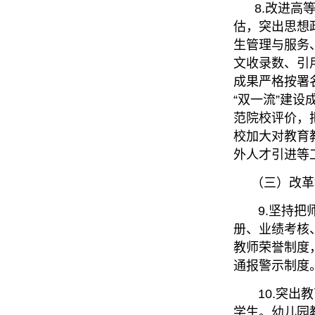
8.改进高等
估，突出思想
生管理与服务
文收录数、引
成果严格按署
“双一流”建
范院校评价，
校加大对教育
外人才引进等
（三）改革教
9.坚持把师
册、业绩考核
教师荣誉制度
通报警示制度
10.突出教
学生。幼儿园