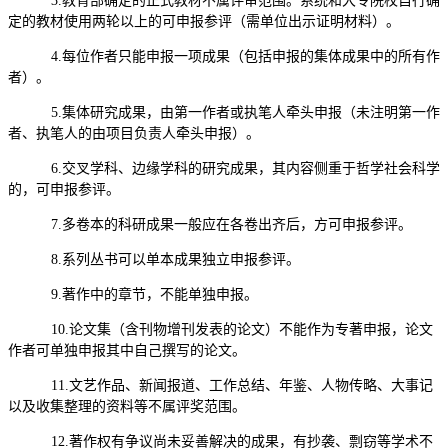
3.教育部确定的正式教材不属评审范围。系统和大专院校自行确
定的教材使用两轮以上的可申报参评（需单位出示证明材料）。
4.每位作者只能申报一项成果（包括申报的集体成果中的所有作
者）。
5.集体研究成果，由第一作者或执笔人牵头申报（未注明第一作
者、执笔人的由项目负责人牵头申报）。
6.交叉学科、边缘学科的研究成果，其内容侧重于哲学社会科学
的，可申报参评。
7.多卷本的科研成果一般应在各卷出齐后，方可申报参评。
8.系列丛书可以单本成果独立申报参评。
9.著作中的章节，不能单独申报。
10.论文集（含刊物增刊发表的论文）不能作为专著申报，论文
作者可单独申报其中自己撰写的论文。
11.文艺作品、新闻报道、工作总结、年鉴、人物传略、大事记
以及收集整理的资料等不属评奖范围。
12.著作权有争议尚未妥善解决的成果，有抄袭、剽窃等学术不