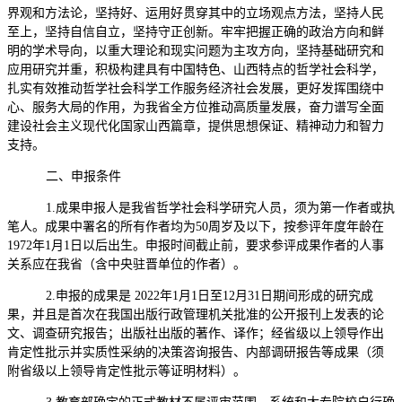
界观和方法论，坚持好、运用好贯穿其中的立场观点方法，坚持人民
至上，坚持自信自立，坚持守正创新。牢牢把握正确的政治方向和鲜
明的学术导向，以重大理论和现实问题为主攻方向，坚持基础研究和
应用研究并重，积极构建具有中国特色、山西特点的哲学社会科学，
扎实有效推动哲学社会科学工作服务经济社会发展，更好发挥围绕中
心、服务大局的作用，为我省全方位推动高质量发展，奋力谱写全面
建设社会主义现代化国家山西篇章，提供思想保证、精神动力和智力
支持。
二、申报条件
1.成果申报人是我省哲学社会科学研究人员，须为第一作者或执
笔人。成果中署名的所有作者均为50周岁及以下，按参评年度年龄在
1972年1月1日以后出生。申报时间截止前，要求参评成果作者的人事
关系应在我省（含中央驻晋单位的作者）。
2.申报的成果是 2022年1月1日至12月31日期间形成的研究成
果，并且是首次在我国出版行政管理机关批准的公开报刊上发表的论
文、调查研究报告；出版社出版的著作、译作；经省级以上领导作出
肯定性批示并实质性采纳的决策咨询报告、内部调研报告等成果（须
附省级以上领导肯定性批示等证明材料）。