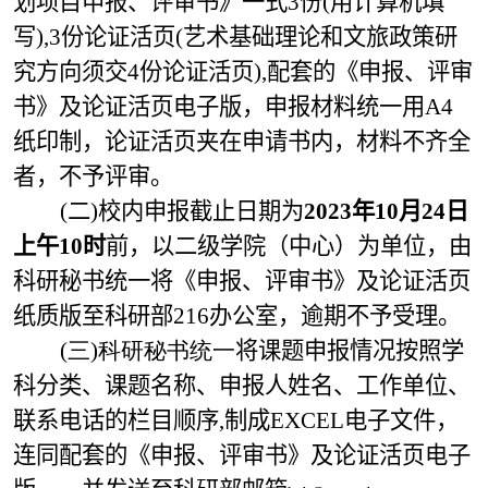
划项目申报、评审书》一式3份(用计算机填
写),3份论证活页(艺术基础理论和文旅政策研
究方向须交4份论证活页),配套的《申报、评审
书》及论证活页电子版，申报材料统一用A4
纸印制，论证活页夹在申请书内，材料不齐全
者，不予评审。
(二)
校内申报截止日期为
2023年10月24日
上午10时
前，以二级学院（中心）为单位，由
科研秘书统一将《
申报、评审书
》及
论证活页
纸质版至科研部216办公室，
逾期不予受理
。
(三)科研秘书统一
将课题申报情况按照学
科分类、课题名称、申报人姓名、工作单位、
联系电话的栏目顺序,制成EXCEL电子文件，
连同配套的《申报、评审书》及论证活页电子